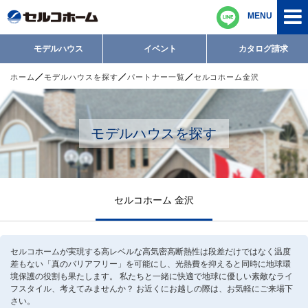
MENU
モデルハウス
イベント
カタログ請求
ホーム
モデルハウスを探す
パートナー一覧
セルコホーム金沢
モデルハウスを探す
セルコホーム 金沢
セルコホームが実現する高レベルな高気密高断熱性は段差だけではなく温度
差もない「真のバリアフリー」を可能にし、光熱費を抑えると同時に地球環
境保護の役割も果たします。 私たちと一緒に快適で地球に優しい素敵なライ
フスタイル、考えてみませんか？ お近くにお越しの際は、お気軽にご来場下
さい。