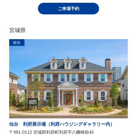
ご来場予約
宮城県
総合
仙台 利府展示場（利府ハウジングギャラリー内）
〒981-0112 宮城郡利府町利府字八幡崎前45