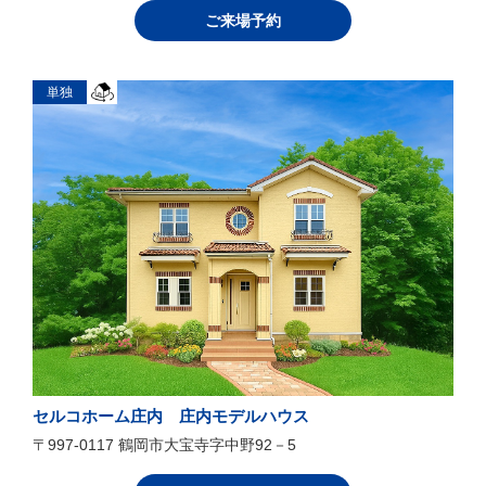
ご来場予約
単独
セルコホーム庄内 庄内モデルハウス
〒997-0117 鶴岡市大宝寺字中野92－5