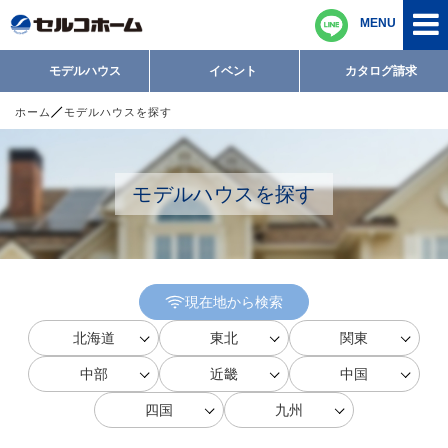
MENU
モデルハウス
イベント
カタログ請求
ホーム
モデルハウスを探す
モデルハウスを探す
現在地から検索
北海道
東北
関東
中部
近畿
中国
四国
九州