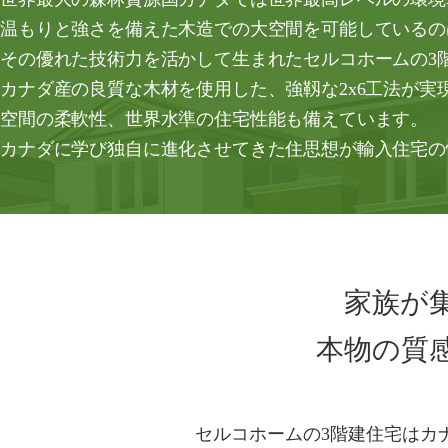
温もりと強さを備えた木造での大空間を可能しているの
その優れた技術力を活かして生まれたセルコホームの3
カナダ産の良質な木材を使用した、強靱な2x6工法が
空間の柔軟性、世界水準の住宅性能も備えています。
カナダに学び独自に進化させてきた住思想が輸入住宅の
家族が
本物の質
セルコホームの3階建住宅はカ