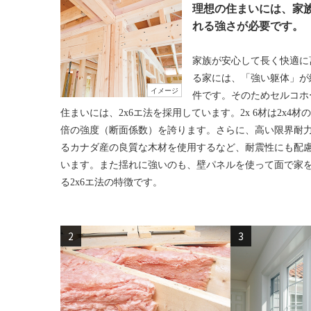
理想の住まいには、家
れる強さが必要です。
家族が安心して長く快適に
る家には、「強い躯体」が
イメージ
件です。そのためセルコホ
住まいには、2x6エ法を採用しています。2x 6材は2x4材の約
倍の強度（断面係数）を誇ります。さらに、高い限界耐
るカナダ産の良質な木材を使用するなど、耐震性にも配
います。また揺れに強いのも、壁パネルを使って面で家
る2x6エ法の特徴です。
2
3