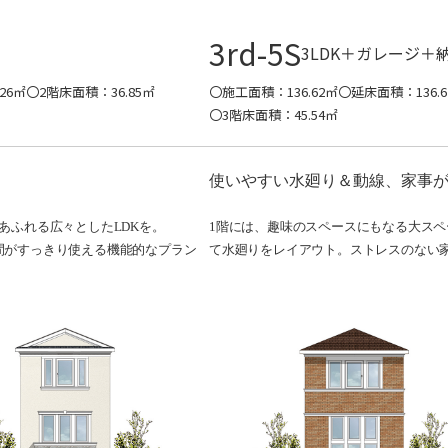
3rd-5S
3LDK＋ガレージ＋
26㎡
〇2階床面積：36.85㎡
〇施工面積：136.62㎡
〇延床面積：136.6
〇3階床面積：45.54㎡
使いやすい水廻り＆動線、家事
あふれる広々としたLDKを。
1階には、趣味のスペースにもなる大スペ
間がすっきり使える機能的なプラン
て水廻りをレイアウト。ストレスのない