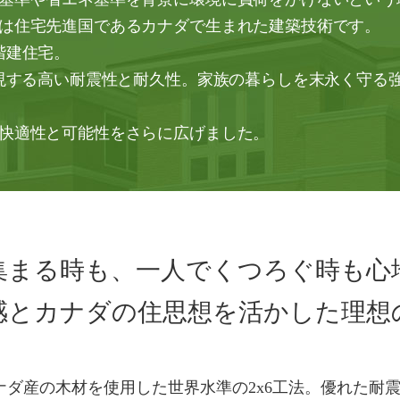
は住宅先進国であるカナダで生まれた建築技術です。
階建住宅。
実現する高い耐震性と耐久性。家族の暮らしを末永く守る
快適性と可能性をさらに広げました。
集まる時も、一人でくつろぐ時も心
感とカナダの住思想を活かした理想
ナダ産の木材を使用した世界水準の2x6工法。優れた耐