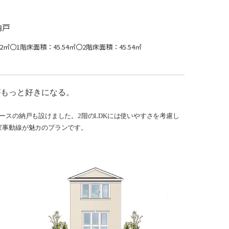
納戸
2㎡
〇1階床面積：45.54㎡
〇2階床面積：45.54㎡
がもっと好きになる。
ースの納戸も設けました。2階のLDKには使いやすさを考慮し
家事動線が魅カのプランです。