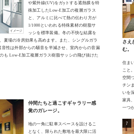
や紫外線(UV)をガyトする遮熱膜を特
殊加工したLow-E加工の複層ガラス
と、アルミに比べて熱の伝わり方が
1/1000といわれる特殊素材の樹脂サ
イメージ
ッシを標準装備。冬の不快な結露を
、夏場の冷房効果も高めます。また、シングルガラ
さえ
遮音性は外部からの騒音を半減させ、室内からの音漏
む。
のも Low-E加工複層ガラス樹脂サッシの飛び抜けた
住ま
こと
空間
チン
いを
家具
仲間たちと過こすギャラリー感
一つ
覚のガレージ。
7
地の一角に駐車スペースを設けるこ
となく、限られた敷地を最大限に活