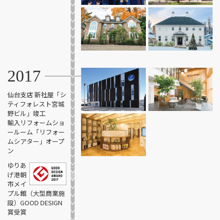
2017
仙台支店 新社屋
「シ
ティフォレスト宮城
野ビル」竣工
輸入リフォームショ
ールーム
「リフォー
ムシアター」オープ
ン
ゆりあ
げ港朝
市メイ
プル館
（大型商業施
設）
GOOD DESIGN
賞受賞