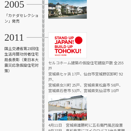
2005
「カナダセレクショ
ン」発売
2011
国土交通省
第23回住
生活月間功労者住宅
局長表彰（東日本大
セルコホーム建築の仮設住宅建設戸数 全255
震災応急仮設住宅対
戸
策）
宮城県七ヶ浜 17戸、仙台市宮城野区卸町 92
戸、
宮城県女川町 25戸、宮城県東松島市 58戸、
宮城県石巻市 53戸、宮城県気仙沼市 10戸
4月11日 宮城県雄勝町に五右衛門風呂設置
9月27日 東松島市にマイクロバス3台を寄贈