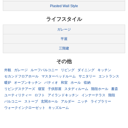
Plasted Wall Style
ライフスタイル
ガレージ
平屋
三階建
その他
外観
ガレージ
ルーフバルコニー
リビング
ダイニング
キッチン
セカンドフロアホール
マスターベッドルーム
サニタリー
エントランス
暖炉
オープンキッチン
パティオ
和室
ホール
収納
リビングステアーズ
寝室
子供部屋
スタディルーム
階段ホール
書斎
ユーティリティー
ロフト
アイランドキッチン
インナーテラス
階段
バルコニー
ストーブ
玄関ホール
アルダー
ニッチ
ライブラリー
ウォークインクローゼット
キッズルーム