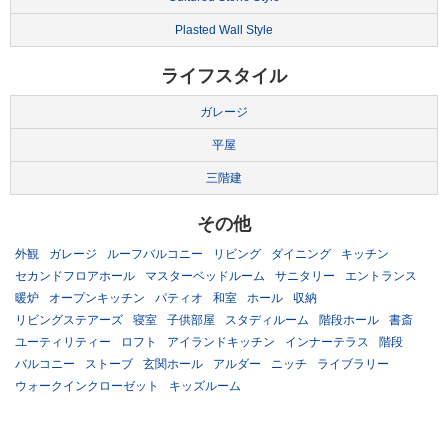
Plasted Wall Style
ライフスタイル
ガレージ
平屋
三階建
その他
外観
ガレージ
ルーフバルコニー
リビング
ダイニング
キッチン
セカンドフロアホール
マスターベッドルーム
サニタリー
エントランス
暖炉
オープンキッチン
パティオ
和室
ホール
収納
リビングステアーズ
寝室
子供部屋
スタディルーム
階段ホール
書斎
ユーティリティー
ロフト
アイランドキッチン
インナーテラス
階段
バルコニー
ストーブ
玄関ホール
アルダー
ニッチ
ライブラリー
ウォークインクローゼット
キッズルーム