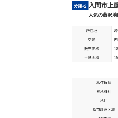
入間市上藤
分譲地
人気の藤沢地
所在地
埼
交通
西
販売価格
1
土地面積
1
私道負担
敷地権利
地目
都市計画区域