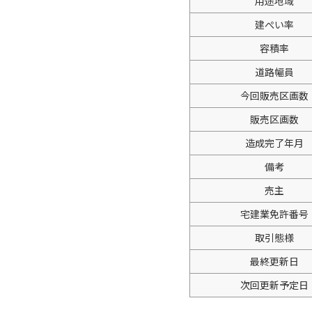
用途地域
建ぺい率
容積率
道路幅員
今回販売区画数
販売区画数
造成完了年月
備考
売主
宅建業免許番号
取引態様
最終更新日
次回更新予定日