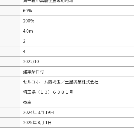
第一種中高層住居専用地域
60%
200%
4.0m
2
4
2022/10
建築条件付
セルコホーム西埼玉／土屋興業株式会社
埼玉県（１３）６３８１号
売主
2024年 3月 19日
2025年 8月 1日