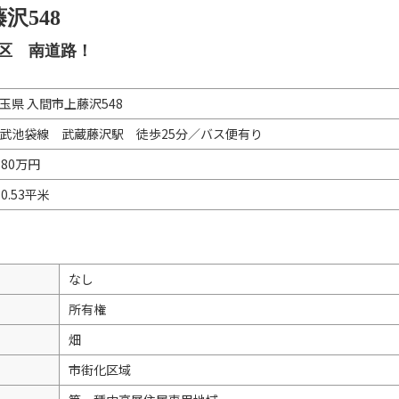
沢548
区 南道路！
玉県 入間市上藤沢548
武池袋線 武蔵藤沢駅 徒歩25分／バス便有り
880万円
50.53平米
なし
所有権
畑
市街化区域