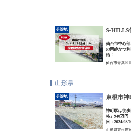
S-HIL
分譲地
仙台市中心部
の閑静かつ利
始！
仙台市青葉区川
山形県
東根市神
分譲地
神町駅は徒歩
格」940万円
日：2024/08/0
山形県東根市神