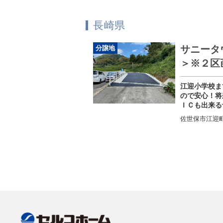
長崎県
サニータ
分譲地
＞※２区
江迎小学校ま
ので安心！将
ＩＣも出来る
佐世保市江迎