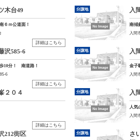
ツ木台49
入間
分譲地
南６ｍ公道面！
南傾
No Image
台
入間市
詳細はこちら
沢585-6
入
分譲地
歩10分！ 南道路！
金子
No Image
5-6
入間
詳細はこちら
峯２０４
入間
分譲地
人気
No Image
入間市
詳細はこちら
212街区
さ
分譲地