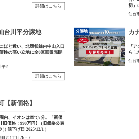
切」
詳細はこちら
仙台
LS仙台川平分譲地
カ
分譲地
にほど近い、北環状線内中山入口
『ア
便性の高い立地に全8区画販売開
らし
仙台
平2
詳細はこちら
町【新価格】
圏内、イオンは車で7分。「新価
 【旧価格：990万円】 (旧価格公表
9 )( 値下げ日 2025/12/1 )
町西1丁目75－7