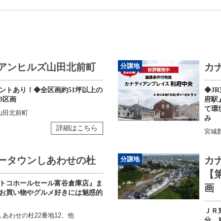
アンヒルズ山田北前町
カ
分譲地
ントあり！◆全区画約51坪以上の
◆J
3区画
府駅
て環
山田北前町
み
詳細はこちら
宮城
ータウンしあわせの杜
カ
分譲地
【
トコホールセール富谷倉庫店』ま
画
お買い物やグルメ好きには魅惑的
ＪＲ
あわせの杜22番地12、他
分、