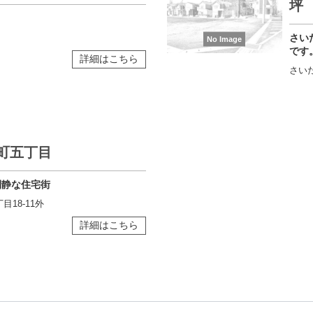
坪
さい
No Image
です
詳細はこちら
さいた
町五丁目
閑静な住宅街
18-11外
詳細はこちら