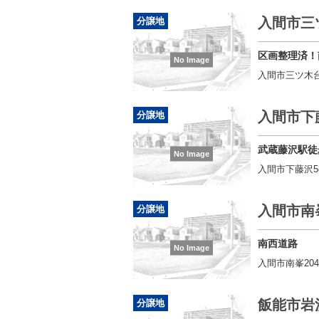
入間市三
分譲地
区画整理済！
No Image
入間市三ツ木
入間市下藤
分譲地
武蔵藤沢駅徒
No Image
入間市下藤沢58
入間市南
分譲地
南西道路
No Image
入間市南峯204
飯能市岩沢
分譲地