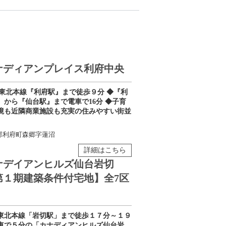
ナディアンプレイス利府中央
R東北本線『利府駅』まで徒歩９分 ◆『利
』から『仙台駅』まで電車で16分 ◆子育
境も近隣商業施設も充実の住みやすい街並
郡利府町森郷字蓮沼
詳細はこちら
ナデイアンヒルズ仙台岩切
第１期建築条件付宅地】全7区
東北本線「岩切駅」まで徒歩１７分～１９
車で５分の「カナディアンヒルズ仙台岩