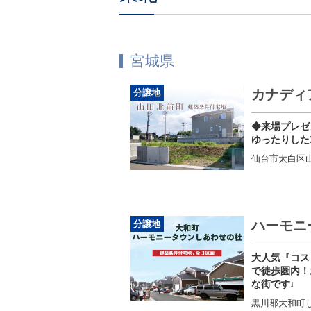
宮城県
カナディ
分譲地
◆来場プレゼ
ゆったりした
仙台市太白区
ハーモニ
分譲地
大人気『コス
で徒歩圏内！
な街です♩
黒川郡大和町し