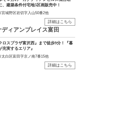
に、建築条件付宅地5区画販売中！
市宮城野区岩切字入山50番2他
詳細はこちら
ナディアンプレイス富田
クロスプラザ富沢西』まで徒歩9分！『暮
が充実するエリア』
市太白区富田字京ノ南7番15他
詳細はこちら