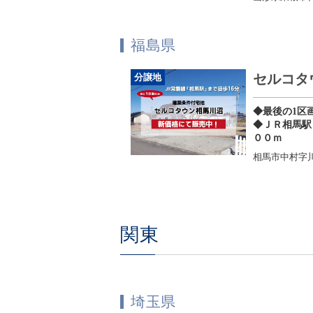
福島県
セルコタ
分譲地
◆最後の1区
◆ＪＲ相馬駅
００ｍ
相馬市中村字川
関東
埼玉県