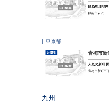
区画整理地内
No Image
飯能市岩沢
東京都
青梅市新
分譲地
人気の新町 
No Image
青梅市新町五丁目
九州