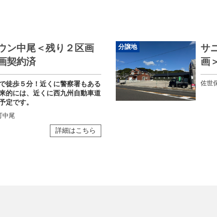
ウン中尾＜残り２区画
サ
分譲地
画契約済
画
佐世
で徒歩５分！近くに警察署もある
来的には、近くに西九州自動車道
予定です。
町中尾
詳細はこちら