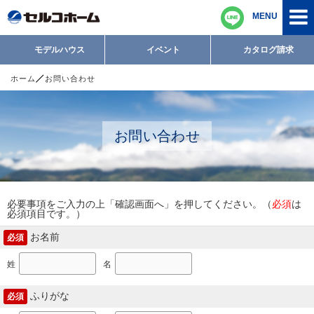
MENU
モデルハウス
イベント
カタログ請求
ホーム
お問い合わせ
お問い合わせ
必要事項をご入力の上「確認画面へ」を押してください。（
必須
は
必須項目です。）
お名前
必須
姓
名
ふりがな
必須