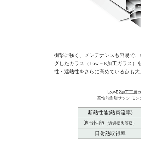
衝撃に強く、メンテナンスも容易で、
グしたガラス（Low－E加工ガラス
性・遮熱性をさらに高めている点も大
Low-E2加工三層
高性能樹脂サッシ モン
断熱性能(熱貫流率)
遮音性能
（透過損失等級）
日射熱取得率