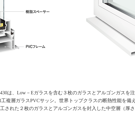
430は、Low－Eガラスを含む３枚のガラスとアルゴンガスを
E加工複層ガラスPVCサッシ。世界トップクラスの断熱性能を
－E加工された２枚のガラスとアルゴンガスを封入した中空層（厚