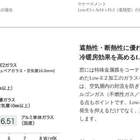
※ケースメント
3 の場合
Low-E3＋Ar16＋FL3（遮熱型）
遮熱性・断熱性に優
冷暖房効果を高めるLo
窓には特殊金属膜をコーテ
めたLow‐E２加工のガラ
は、空気層内の対流を防ぎ
ルゴンガス（不燃性ガス／
る点もポイントです。Low
発生を抑えるだけでなく、
します。