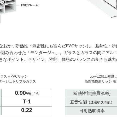
なおかつ断熱性・気密性にも富んだPVCサッシに、遮熱性・
）を組み合わせた「モンタージュ」。ガラスとガラスの間にアル
きなポイント。デザイン、性能、価格のバランスの良さも魅力
ガラス＋PVCサッシ
Low-E2加工複
タージュトリプルガラス
高性能樹脂サッシ 
0.90
W/㎡K
断熱性能(熱貫流率)
T-1
遮音性能
（透過損失等級）
0.22
日射熱取得率