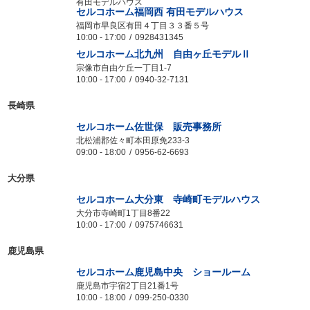
セルコホーム博多 太宰府市 向佐野モデルハウス
太宰府市向佐野4丁目1-15
10:00
-
17:00
092-406-1113
有田モデルハウス
セルコホーム福岡西 有田モデルハウス
福岡市早良区有田４丁目３３番５号
10:00
-
17:00
0928431345
セルコホーム北九州 自由ヶ丘モデルⅡ
宗像市自由ケ丘一丁目1-7
10:00
-
17:00
0940-32-7131
長崎県
セルコホーム佐世保 販売事務所
北松浦郡佐々町本田原免233-3
09:00
-
18:00
0956-62-6693
大分県
セルコホーム大分東 寺崎町モデルハウス
大分市寺崎町1丁目8番22
10:00
-
17:00
0975746631
鹿児島県