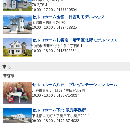
旭川市豊岡1条3丁目
78-3,78-4
10:00
-
17:00
0166610504
セルコホーム函館 日吉町モデルハウス
函館市日吉町4-24-20
10:00
-
16:00
0138423825
セルコホーム札幌南 清田区北野モデルハウス
札幌市清田区北野３条３丁目8-1
10:00
-
18:00
0118792234
東北
青森県
セルコホーム八戸 プレゼンテーションルーム
八戸市青葉1丁目18-4吉田ビル3階
10:00
-
18:00
0178-71-3037
セルコホーム下北 販売事務所
下北郡大間町大字奥戸字小奥戸211-1
09:00
-
18:00
0175-37-4032