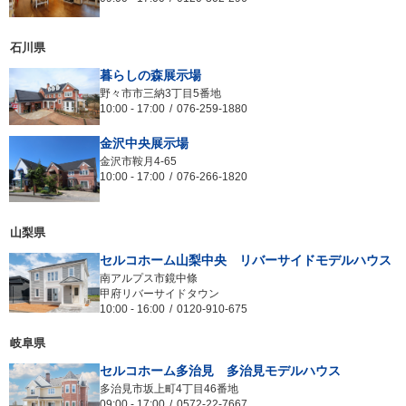
石川県
暮らしの森展示場
野々市市三納3丁目5番地
10:00
-
17:00
076-259-1880
金沢中央展示場
金沢市鞍月4-65
10:00
-
17:00
076-266-1820
山梨県
セルコホーム山梨中央 リバーサイドモデルハウス
南アルプス市鏡中條
甲府リバーサイドタウン
10:00
-
16:00
0120-910-675
岐阜県
セルコホーム多治見 多治見モデルハウス
多治見市坂上町4丁目46番地
09:00
-
17:00
0572-22-7667