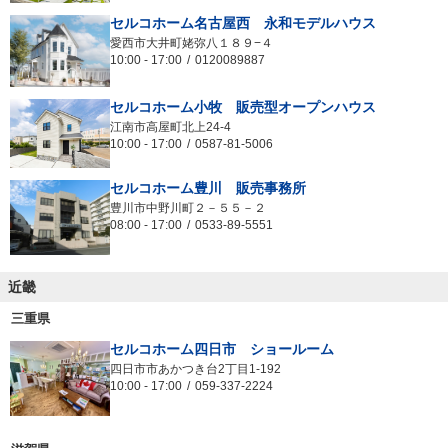
セルコホーム名古屋西 永和モデルハウス
愛西市大井町姥弥八１８９−４
10:00
-
17:00
0120089887
セルコホーム小牧 販売型オープンハウス
江南市高屋町北上24-4
10:00
-
17:00
0587-81-5006
セルコホーム豊川 販売事務所
豊川市中野川町２－５５－２
08:00
-
17:00
0533-89-5551
近畿
三重県
セルコホーム四日市 ショールーム
四日市市あかつき台2丁目1-192
10:00
-
17:00
059-337-2224