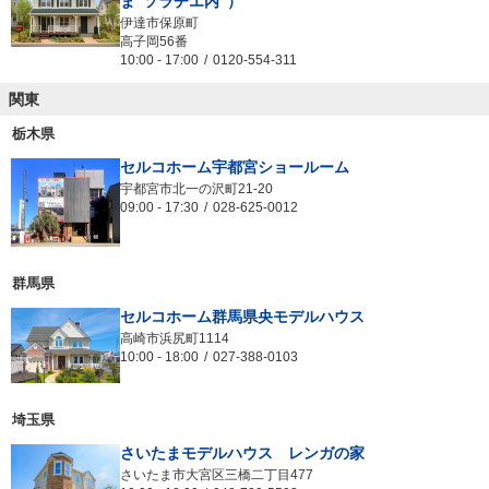
ま”ソラチエ内”）
伊達市保原町
高子岡56番
10:00
-
17:00
0120-554-311
関東
栃木県
セルコホーム宇都宮ショールーム
宇都宮市北一の沢町21-20
09:00
-
17:30
028-625-0012
群馬県
セルコホーム群馬県央モデルハウス
高崎市浜尻町1114
10:00
-
18:00
027-388-0103
埼玉県
さいたまモデルハウス レンガの家
さいたま市大宮区三橋二丁目477