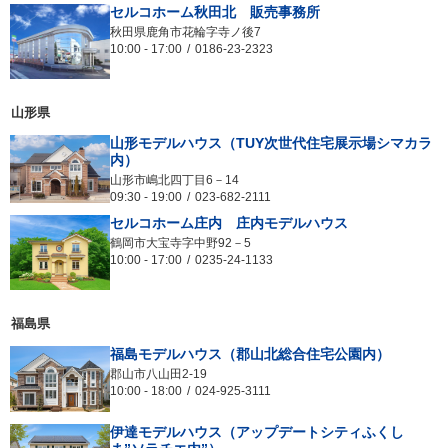
セルコホーム秋田北 販売事務所
秋田県鹿角市花輪字寺ノ後7
10:00
-
17:00
0186-23-2323
山形県
山形モデルハウス（TUY次世代住宅展示場シマカラ
内）
山形市嶋北四丁目6－14
09:30
-
19:00
023-682-2111
セルコホーム庄内 庄内モデルハウス
鶴岡市大宝寺字中野92－5
10:00
-
17:00
0235‐24‐1133
福島県
福島モデルハウス（郡山北総合住宅公園内）
郡山市八山田2-19
10:00
-
18:00
024-925-3111
伊達モデルハウス（アップデートシティふくし