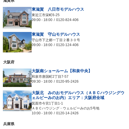
滋賀県
東滋賀 八日市モデルハウス
東近江市栄町6-25
09:00
-
18:00
0120-824-406
東滋賀 守山モデルハウス
守山市下之郷一丁目２番３０号
09:00
-
18:00
0120-124-406
大阪府
大阪南ショールーム【和泉中央】
和泉市唐国町2丁目7-57
09:30
-
18:00
0120-95-2426
大阪北 みのおモデルハウス（ＡＢＣハウジングウ
ェルビーみのお内）エリア：大阪府全域
箕面市今宮1丁目1-1
ＡＢＣハウジング・ウェルビーみのお5号地
10:00
-
18:00
0120-14-2426
兵庫県