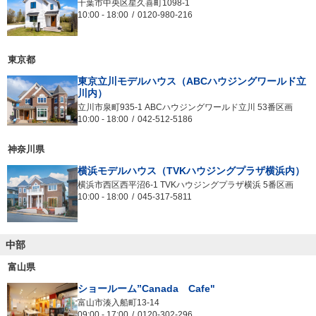
千葉市中央区星久喜町1098-1
10:00
-
18:00
0120-980-216
東京都
東京立川モデルハウス（ABCハウジングワールド立
川内）
立川市泉町935-1 ABCハウジングワールド立川 53番区画
10:00
-
18:00
042-512-5186
神奈川県
横浜モデルハウス（TVKハウジングプラザ横浜内）
横浜市西区西平沼6-1 TVKハウジングプラザ横浜 5番区画
10:00
-
18:00
045-317-5811
中部
富山県
ショールーム”Canada Cafe"
富山市湊入船町13-14
09:00
-
17:00
0120-302-296