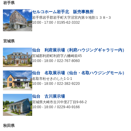
岩手県
セルコホーム岩手北 販売事務所
岩手県岩手郡岩手町大字沼宮内第９地割１３８−３
10:00
-
17:00
0195-62-3332
宮城県
仙台 利府展示場（利府ハウジングギャラリー内）
宮城郡利府町利府字八幡崎前45
10:00
-
18:00
022-767-8060
仙台 名取展示場（仙台・名取ハウジングモール）
名取市杜せきのした1-1-1
10:00
-
18:00
022-382-9220
仙台 古川展示場
宮城県大崎市古川中里2丁目9-66-2
10:00
-
18:00
0229-40-9166
秋田県