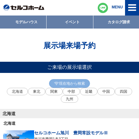
MENU
モデルハウス
イベント
カタログ請求
展示場来場予約
ご来場の展示場選択
現在地から検索
北海道
東北
関東
中部
近畿
中国
四国
九州
北海道
北海道
セルコホーム旭川 豊岡常設モデルⅢ