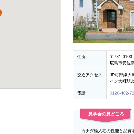
住所
〒731-010
広島市安佐南
交通
アクセス
JR可部線大
イン大町駅
電話
0120-402-7
見学会の見どころ
カナダ輸入宅の性能と品質