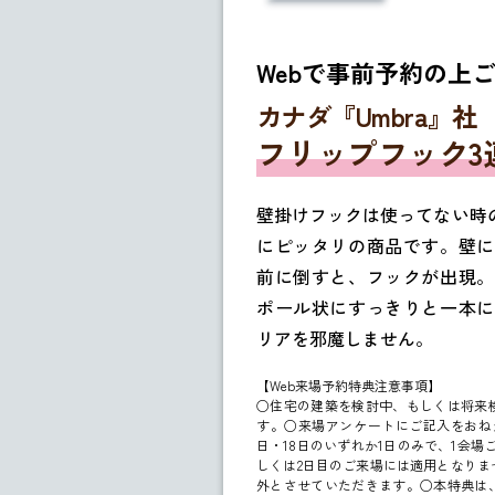
Webで事前予約の上
カナダ『Umbra』社
フリップフック3連
壁掛けフックは使ってない時
にピッタリの商品です。壁に
前に倒すと、フックが出現。
ポール状にすっきりと一本に
リアを邪魔しません。
【Web来場予約特典注意事項】
○住宅の建築を検討中、もしくは将来
す。○来場アンケートにご記入をおねが
日・18日のいずれか1日のみで、1会場
しくは2日目のご来場には適用となりま
外とさせていただきます。○本特典は