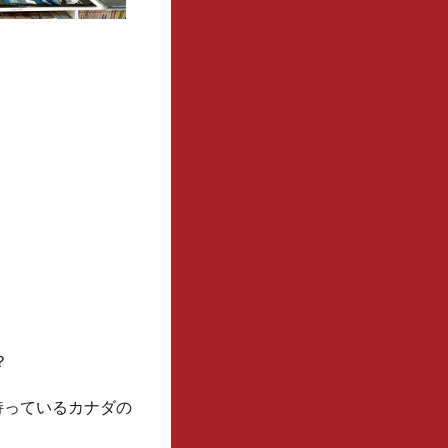
？
持っているカナダの