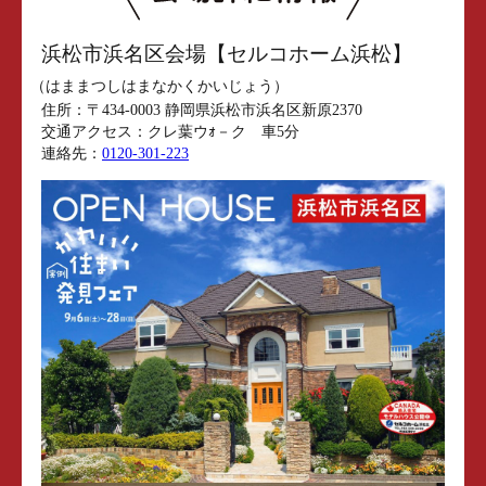
浜松市浜名区会場【セルコホーム浜松】
（はままつしはまなかくかいじょう）
住所：
〒434-0003 静岡県浜松市浜名区新原2370
交通アクセス：
クレ葉ウｫ－ク 車5分
連絡先：
0120-301-223