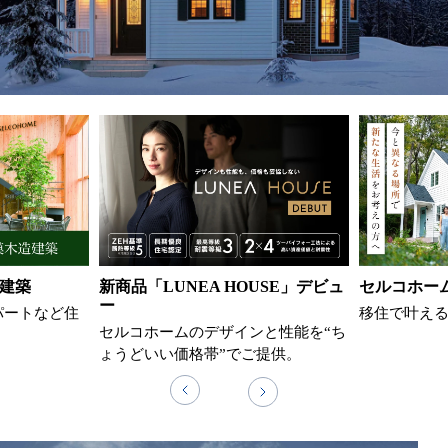
建築
新商品「LUNEA HOUSE」デビュ
セルコホー
ー
パートなど住
移住で叶え
セルコホームのデザインと性能を“ち
ょうどいい価格帯”でご提供。